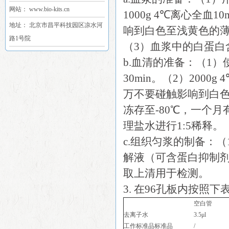
网站： www.bio-kits.cn
1000g 4℃离心全
地址： 北京市昌平科技园区凉水河
响到白色至浅黄色的薄
路1号院
（3）血浆中的白蛋白
b.血清的准备：（1
30min。（2）200
万不要碰触影响到白色
冻存至-80℃，一个
理盐水进行1:5稀释。
c.组织匀浆的制备：（1）
解液（可含蛋白抑制剂）
取上清用于检测。
3. 在96孔板内按照
空白管
去离子水
3.5μl
工作标准品标准品
/