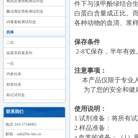
氧化应激类检测试剂盒
件下与溴甲酚绿结合
酶活测定类检测试剂盒
白蛋白含量成正比。而
各种动物的血清、浆
内毒素检测试剂盒
抗体
保存条件
二抗
2-8℃保存，半年有效
链霉亲和素系列
一抗
注意事项：
内参抗体
本产品仅限于专业人
标签抗体
为了您的安全和健康
标记试剂盒
使用说明：
联系我们
1.试剂准备：将所有
电话: 010-57346902
2.样品准备：
邮箱：sale@bio-kits.cn
a.血浆的准备：（1