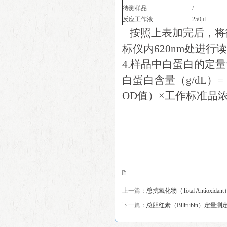
待测样品
/
反应工作液
250μl
按照上表加完后，将微
标仪内620nm处进行
4.样品中白蛋白的定
白蛋白含量（g/dL）
OD值）×工作标准品浓
上一篇：
总抗氧化物（Total Antioxi
下一篇：
总胆红素（Bilirubin）定量