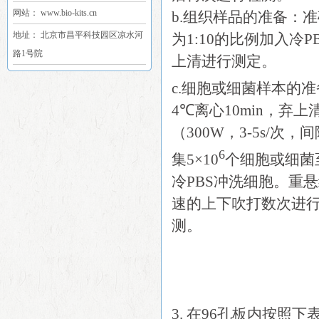
网站： www.bio-kits.cn
b.组织样品的准备：
地址： 北京市昌平科技园区凉水河
为1:10的比例加入冷PB
路1号院
上清进行测定。
c.细胞或细菌样本的准备
4℃离心10min，弃
（300W，3-5s/次
6
集5×10
个细胞或细菌至
冷PBS冲洗细胞。重悬细
速的上下吹打数次进行细
测。
3. 在96孔板内按照