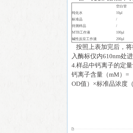
空白管
纯化水
10μl
标准品
/
待测样品
/
MTB工作液
100μl
碱性反应工作液
200μl
按照上表加完后，将微
入酶标仪内610nm处
4.样品中钙离子的定
钙离子含量（mM）=
OD值）×标准品浓度（