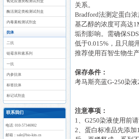
氧化应激类检测试剂盒
关系。
酶活测定类检测试剂盒
Bradford法测定
内毒素检测试剂盒
基乙醇的浓度可高达1
抗体
垢剂影响。需确保SDS低于0.0
低于0.015%，且只
二抗
推荐使用百智生物生产的
链霉亲和素系列
一抗
保存条件：
内参抗体
考马斯亮蓝G-250染
标签抗体
标记试剂盒
注意事项：
联系我们
1、G250染液使用前
电话: 010-57346902
2、蛋白标准品先添加1m
邮箱：sale@bio-kits.cn