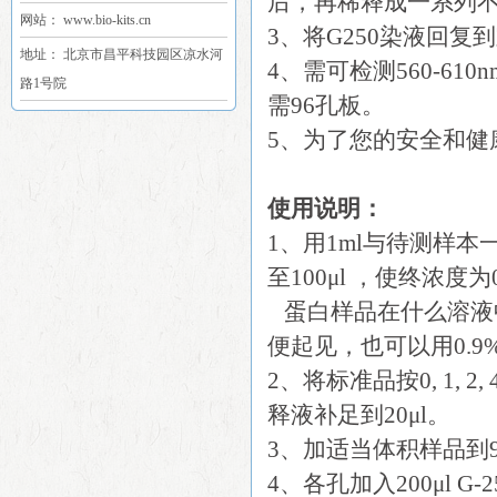
后，再稀释成一系列
网站： www.bio-kits.cn
3、将G250染液回
地址： 北京市昌平科技园区凉水河
4、需可检测560-6
路1号院
需96孔板。
5、为了您的安全和健
使用说明：
1、用1ml与待测样本
至100μl ，使终浓度为0
蛋白样品在什么溶液
便起见，也可以用0.9%
2、将标准品按0, 1, 2,
释液补足到20μl。
3、加适当体积样品到9
4、各孔加入200μl G