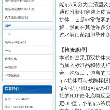
氧化应激类检测试剂盒
能IgA又分为血清型
酶活测定类检测试剂盒
通过附着和穿透上皮表
内毒素检测试剂盒
抗体，它是非常微弱
抗体
解，然而在其他许多分
过水解细菌细胞壁使
二抗
链霉亲和素系列
【检验原理】
一抗
本试剂盒采用双抗体夹
内参抗体
当加入标准品和待测样
标签抗体
合。洗板后，游离的
标记试剂盒
IgA抗体可与被酶标板
IgA+抗小鼠IgA抗
联系我们
接的HRP催化底物反
电话: 010-57346902
定OD值，小鼠IgA浓
邮箱：sale@bio-kits.cn