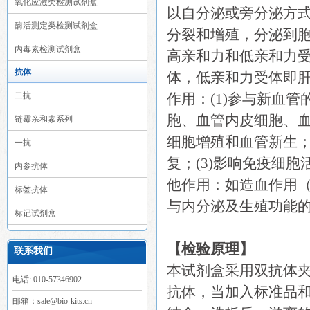
氧化应激类检测试剂盒
以自分泌或旁分泌方
酶活测定类检测试剂盒
分裂和增殖，分泌到胞外的
内毒素检测试剂盒
高亲和力和低亲和力
抗体
体，低亲和力受体即肝素硫
二抗
作用：(1)参与新血管
胞、血管内皮细胞、
链霉亲和素系列
细胞增殖和血管新生；(2
一抗
复；(3)影响免疫细胞
内参抗体
他作用：如造血作用
标签抗体
与内分泌及生殖功能
标记试剂盒
【检验原理】
联系我们
本试剂盒采用双抗体夹心
电话: 010-57346902
抗体，当加入标准品和待
邮箱：sale@bio-kits.cn