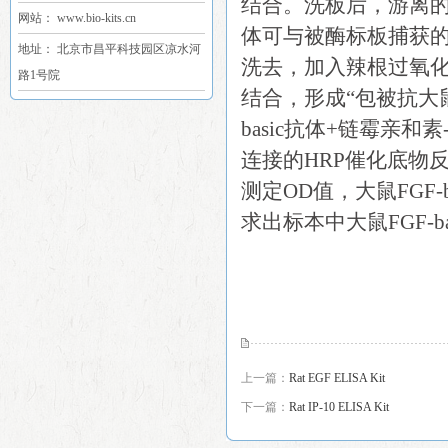
结合。洗板后，游离的其
网站： www.bio-kits.cn
体可与被酶标板捕获的大
地址： 北京市昌平科技园区凉水河
洗去，加入辣根过氧
路1号院
结合，形成“包被抗大鼠FG
basic抗体+链霉亲
连接的HRP催化底物
测定OD值，大鼠FGF-
求出标本中大鼠FGF-b
上一篇：
Rat EGF ELISA Kit
下一篇：
Rat IP-10 ELISA Kit