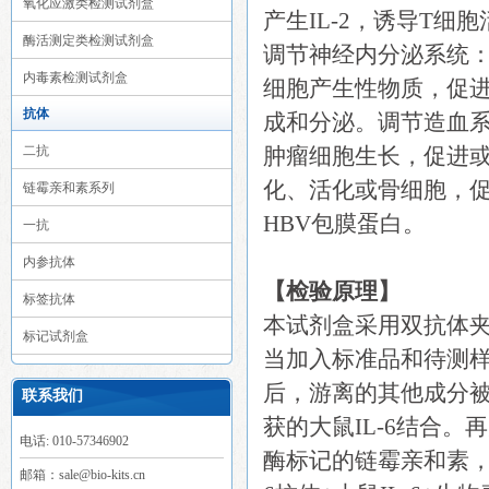
氧化应激类检测试剂盒
产生IL-2，诱导T
酶活测定类检测试剂盒
调节神经内分泌系统
内毒素检测试剂盒
细胞产生性物质，促
抗体
成和分泌。调节造血
二抗
肿瘤细胞生长，促进
化、活化或骨细胞，促
链霉亲和素系列
HBV包膜蛋白。
一抗
内参抗体
【检验原理】
标签抗体
本试剂盒采用双抗体夹心
标记试剂盒
当加入标准品和待测样
后，游离的其他成分被
联系我们
获的大鼠IL-6结合
电话: 010-57346902
酶标记的链霉亲和素，
邮箱：sale@bio-kits.cn