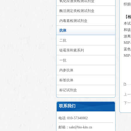
氧化应激类检测试剂盒
织损
酶活测定类检测试剂盒
【
内毒素检测试剂盒
本试
和该
抗体
游离
二抗
MI
蓝色
链霉亲和素系列
MI
一抗
内参抗体
标签抗体
标记试剂盒
上一
下一
联系我们
电话: 010-57346902
邮箱：sale@bio-kits.cn