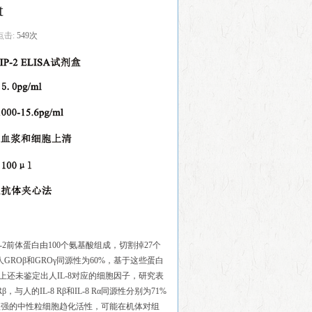
t
点击:
549次
IP-2前体蛋白由100个氨基酸组成，切割掉27个
GROβ和GROγ同源性为60%，基于这些蛋白
鼠上还未鉴定出人IL-8对应的细胞因子，研究表
，与人的IL-8 Rβ和IL-8 Rα同源性分别为71%
-2具有很强的中性粒细胞趋化活性，可能在机体对组