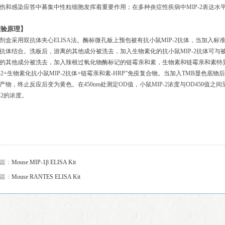
伤和感染应答中募集中性粒细胞发挥着重要作用；在多种炎症性疾病中MIP-2表达水
检验原理】
剂盒采用双抗体夹心ELISA法。酶标微孔板上预包被有抗小鼠MIP-2抗体，当加入标
抗体结合。洗板后，游离的其他成分被洗去，加入生物素化的抗小鼠MIP-2抗体可与被
的其他成分被洗去，加入辣根过氧化物酶标记的链霉亲和素，生物素和链霉亲和素特异性
P-2+生物素化抗小鼠MIP-2抗体+链霉亲和素-HRP”免疫复合物。当加入TMB显色
产物，终止反应后变为黄色。在450nm处测定OD值，小鼠MIP-2浓度与OD450值
P-2的浓度。
篇：
Mouse MIP-1β ELISA Kit
篇：
Mouse RANTES ELISA Kit