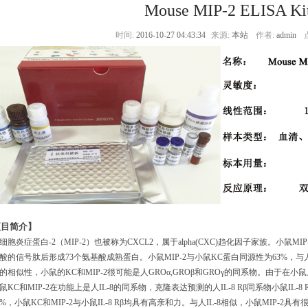
Mouse MIP-2 ELISA Ki
时间:
2016-10-27 04:43:34
来源:
本站
作者:
admin
项目简介】
细胞炎症蛋白-2（MIP-2）也被称为CXCL2，属于alpha(CXC)趋化因子家族。小鼠M
酸的信号肽后形成73个氨基酸成熟蛋白。小鼠MIP-2与小鼠KC蛋白同源性为63%，与人
的相似性，小鼠的KC和MIP-2很可能是人GROα,GROβ和GROγ的同系物。由于在小
鼠KC和MIP-2在功能上是人IL-8的同系物，克隆表达预测的人IL-8 Rβ同系物小鼠IL-8 Rβ
8%，小鼠KC和MIP-2与小鼠IL-8 Rβ均具有高亲和力。与人IL-8相似，小鼠MIP